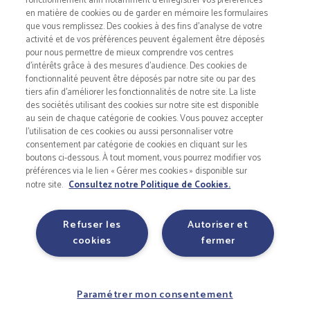
fonctionnement afin notamment d’enregistrer vos préférences
en matière de cookies ou de garder en mémoire les formulaires
que vous remplissez. Des cookies à des fins d’analyse de votre
POLITIQUE DE DONNÉES PERSONNELLES
activité et de vos préférences peuvent également être déposés
pour nous permettre de mieux comprendre vos centres
d'intérêts grâce à des mesures d’audience. Des cookies de
fonctionnalité peuvent être déposés par notre site ou par des
COOKIES
tiers afin d’améliorer les fonctionnalités de notre site. La liste
des sociétés utilisant des cookies sur notre site est disponible
au sein de chaque catégorie de cookies. Vous pouvez accepter
INSTAGRAM
l’utilisation de ces cookies ou aussi personnaliser votre
consentement par catégorie de cookies en cliquant sur les
boutons ci-dessous. À tout moment, vous pourrez modifier vos
LINKEDIN
préférences via le lien « Gérer mes cookies » disponible sur
notre site.
Consultez notre Politique de Cookies.
ACCESSIBILITÉ
Refuser les
Autoriser et
cookies
fermer
©2018 FONDATION D’ENTREPRISE LACTEL. Tous droits
réservés.
Website design by Shortlinks
Paramétrer mon consentement