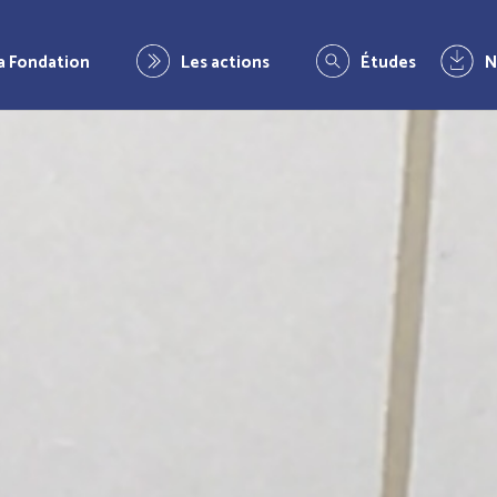
a Fondation
Les actions
Études
N